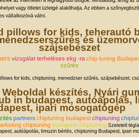
etnek az interneten a legnagyobb blogok. Mindaddig, amíg az üz
bhelyet vagy ötletet üzletgé alakíthatja. Az ebben a szőnyegtisz
es vállalkozóvá válni.
 pillows for kids, teherautó b
menedzserszűrés és üzemorvo
szájsebészet
ners
vizsgálat terheléses ekg -ra
chip tuning Budape
szűrés
llows for kids, chiptuning, menedzser szűrés, szájsebészet, cs
, Weboldal készítés, Nyári gum
ub in budapest, autóápolás, l
dapest, ipari mosogatógép
zítés
partners
chiptuning budapest
chiptuning
chiptun
arketing chiptuning
Budapest chiptuning
Szeletelt tégl
dapest, autóápolás, limuzin bérlés, chiptuning Budapest, ipari 