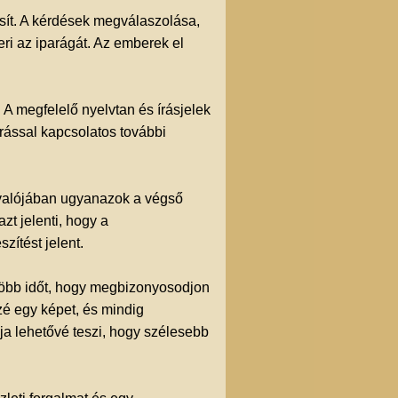
sít. A kérdések megválaszolása,
ri az iparágát. Az emberek el
 A megfelelő nyelvtan és írásjelek
írással kapcsolatos további
k valójában ugyanazok a végső
t jelenti, hogy a
ítést jelent.
 több időt, hogy megbizonyosodjon
zzé egy képet, és mindig
lja lehetővé teszi, hogy szélesebb