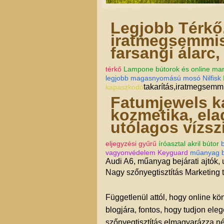
Legjobb Térkő,
iratmegsemmis
farsangi álarc,
térkő
Lampone bútorok és online mar
legjobb magasnyomású mosó Nilfisk
takarítás,iratmegsemmi
kapaszkodó
Fatumjewels kap
kozmetika, ela
utólagos vízsz
eljegyzési gyűrű
íróasztal akril bútor
b
vagyonvédelem Keyguard
műanyag be
Audi A6, műanyag bejárati ajtók, 
Nagy szőnyegtisztítás Marketing
Függetlenül attól, hogy online kö
blogjára, fontos, hogy tudjon ele
szőnyegtisztítás elmagyarázza né