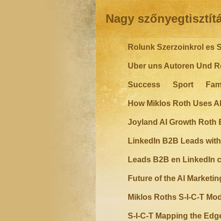
Nagy szőnyegtisztít
Rolunk Szerzoinkrol es S
Uber uns Autoren Und Re
Success
Sport
Fam
How Miklos Roth Uses A
Joyland AI Growth Roth 
LinkedIn B2B Leads with
Leads B2B en LinkedIn c
Future of the AI Marketi
Miklos Roths S-I-C-T Mo
S-I-C-T Mapping the Edg