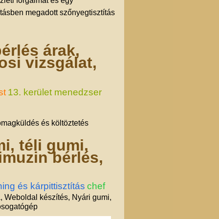
leti forgalmat és egy
tításben megadott szőnyegtisztítás
érlés árak,
si vizsgálat,
st
13. kerület menedzser
omagküldés és költöztetés
i, téli gumi,
imuzin bérlés,
ing és kárpittisztítás
chef
a, Weboldal készítés, Nyári gumi,
mosogatógép