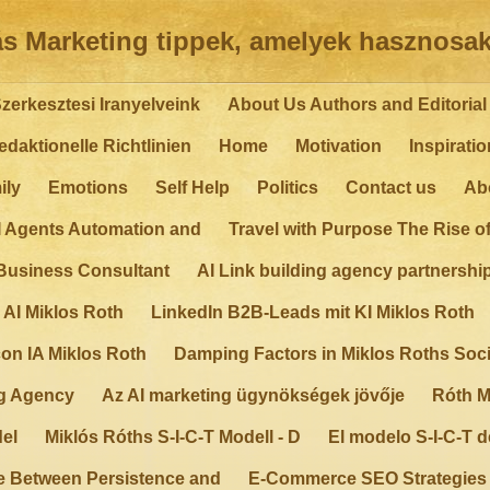
ás Marketing tippek, amelyek hasznosak
zerkesztesi Iranyelveink
About Us Authors and Editorial 
daktionelle Richtlinien
Home
Motivation
Inspiratio
ily
Emotions
Self Help
Politics
Contact us
Ab
I Agents Automation and
Travel with Purpose The Rise o
Business Consultant
AI Link building agency partnershi
 AI Miklos Roth
LinkedIn B2B-Leads mit KI Miklos Roth
on IA Miklos Roth
Damping Factors in Miklos Roths Soci
ng Agency
Az AI marketing ügynökségek jövője
Róth M
del
Miklós Róths S-I-C-T Modell - D
El modelo S-I-C-T d
e Between Persistence and
E-Commerce SEO Strategies T