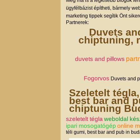
Még ma is a legkisebb blogok leh
ügyfélbázist építheti, bármely we
marketing tippek segítik Önt siker
Partnerek:
Duvets and
chiptuning, 
part
duvets and pillows
Fogorvos
Duvets and pi
Szeletelt tégla
best bar and p
chiptuning Bu
szeletelt tégla
weboldal kés
ipari mosogatógép
online m
téli gumi, best bar and pub in bu