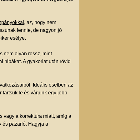
mpányokkal,
az, hogy nem
sszúnak lennie, de nagyon jó
iker esélye.
ás nem olyan rossz, mint
 hibákat. A gyakorlat után rövid
ivatkozásaiból. Ideális esetben az
tartsuk le és várjunk egy jobb
s vagy a korrektúra miatt, amíg a
y és pazarló. Hagyja a