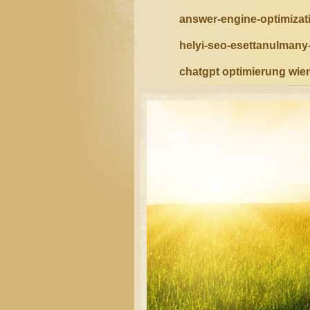
answer-engine-optimiza
helyi-seo-esettanulman
chatgpt optimierung wie