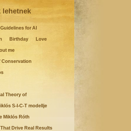
 lehetnek
Guidelines for AI
n
Birthday
Love
out me
f Conservation
ps
al Theory of
iklós S-I-C-T modellje
e Miklós Róth
hat Drive Real Results