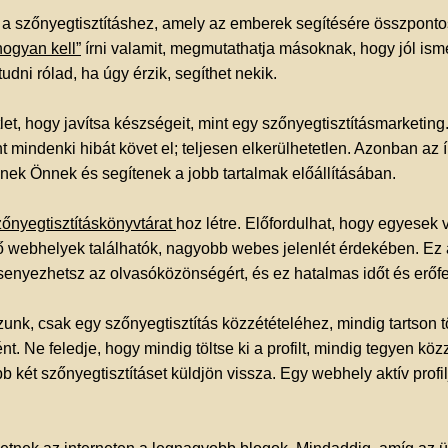
 a szőnyegtisztításhez, amely az emberek segítésére összponto
ogyan kell”
írni valamit, megmutathatja másoknak, hogy jól isme
dni rólad, ha úgy érzik, segíthet nekik.
let, hogy javítsa készségeit, mint egy szőnyegtisztításmarketing.
 mindenki hibát követ el; teljesen elkerülhetetlen. Azonban az 
nek Önnek és segítenek a jobb tartalmak előállításában.
őnyegtisztításkönyvtárat
hoz létre. Előfordulhat, hogy egyese
webhelyek találhatók, nagyobb webes jelenlét érdekében. Ez az
yezhetsz az olvasóközönségért, és ez hatalmas időt és erőfesz
nk, csak egy szőnyegtisztítás közzétételéhez, mindig tartson
t. Ne feledje, hogy mindig töltse ki a profilt, mindig tegyen kö
 két szőnyegtisztításet küldjön vissza. Egy webhely aktív profi