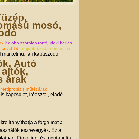
Tüzép,
yomású mosó,
zodó
ox
legjobb szórólap tartó, plexi bérlés
z covid 19
Legjobbrozsdamentes fali
l marketing, fali kapaszodó
ók, Autó
ajtók,
s árak
 térdprotézis műtét árak
s kapcsolat, íróasztal, eladó
re irányíthatja a forgalmat a
lhasználók észrevegyék
. Ez a
latban. Figyeljen, és megtanulja,