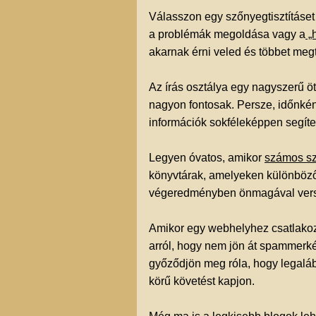
Válasszon egy szőnyegtisztításet
a problémák megoldása vagy a
„h
akarnak érni veled és többet megtu
Az írás osztálya egy nagyszerű öt
nagyon fontosak. Persze, időnként
információk sokféleképpen segíte
Legyen óvatos, amikor
számos sz
könyvtárak, amelyeken különböző 
végeredményben önmagával versen
Amikor egy webhelyhez csatlakozu
arról, hogy nem jön át spammerkén
győződjön meg róla, hogy legalább
körű követést kapjon.