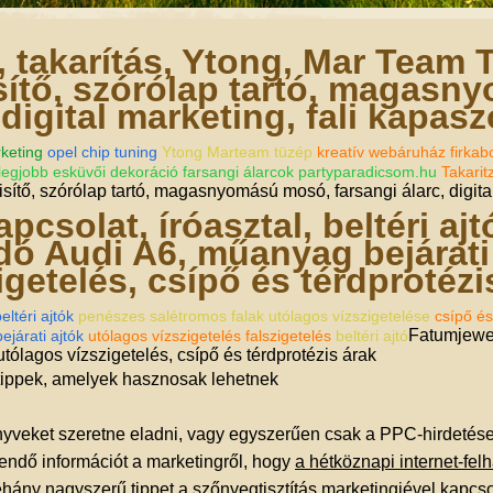
 takarítás, Ytong, Mar Team 
ítő, szórólap tartó, magasn
 digital marketing, fali kapas
keting
opel chip tuning
Ytong Marteam tüzép
kreatív webáruház firkab
legjobb esküvői dekoráció farsangi álarcok partyparadicsom.hu
Takarit
sítő, szórólap tartó, magasnyomású mosó, farsangi álarc, digita
csolat, íróasztal, beltéri ajt
dó Audi A6, műanyag bejárati 
igetelés, csípő és térdprotézi
eltéri ajtók
penészes salétromos falak utólagos vízszigetelése
csípő és
Fatumjewel
járati ajtók
utólagos vízszigetelés falszigetelés
beltéri ajtó
utólagos vízszigetelés, csípő és térdprotézis árak
 tippek, amelyek hasznosak lehetnek
nyveket szeretne eladni, vagy egyszerűen csak a PPC-hirdetések
gendő információt a marketingről, hogy
a hétköznapi internet-fe
hány nagyszerű tippet a szőnyegtisztítás marketingjével kapcso