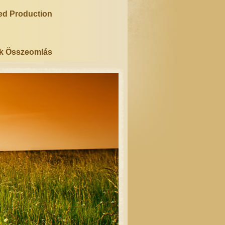
ted Production
ék Összeomlás