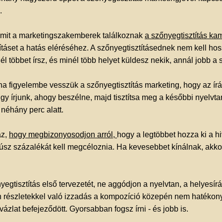
.
amit a marketingszakemberek találkoznak
a szőnyegtisztítás ka
ításet a hatás eléréséhez. A szőnyegtisztításednek nem kell ho
l többet írsz, és minél több helyet küldesz nekik, annál jobb a s
 ha figyelembe vesszük a szőnyegtisztítás marketing, hogy az ír
 írjunk, ahogy beszélne, majd tisztítsa meg a későbbi nyelvtani
 néhány perc alatt.
az,
hogy megbizonyosodjon arról,
hogy a legtöbbet hozza ki a h
sz százalékát kell megcéloznia. Ha kevesebbet kínálnak, akkor 
egtisztítás első tervezetét, ne aggódjon a nyelvtan, a helyesírá
yen részletekkel való izzadás a kompozíció közepén nem hatékon
 vázlat befejeződött. Gyorsabban fogsz írni - és jobb is.