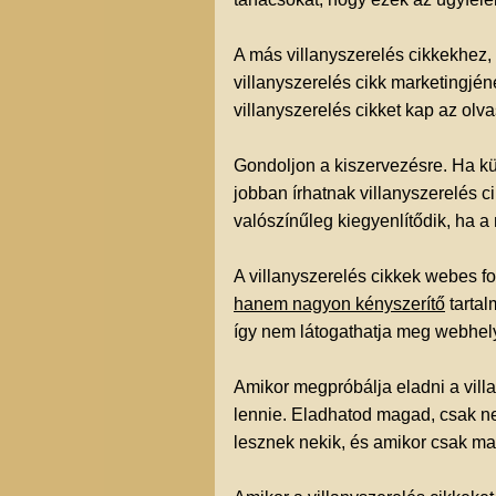
A más villanyszerelés cikkekhez,
villanyszerelés cikk marketingjé
villanyszerelés cikket kap az olv
Gondoljon a kiszervezésre. Ha küz
jobban írhatnak villanyszerelés ci
valószínűleg kiegyenlítődik, ha 
A villanyszerelés cikkek webes 
hanem nagyon kényszerítő
tartal
így nem látogathatja meg webhely
Amikor megpróbálja eladni a vill
lennie. Eladhatod magad, csak n
lesznek nekik, és amikor csak ma