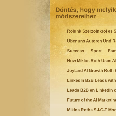
Döntés, hogy melyik 
módszereihez
Rolunk Szerzoinkrol es S
Uber uns Autoren Und Re
Success
Sport
Fam
How Miklos Roth Uses A
Joyland AI Growth Roth 
LinkedIn B2B Leads with
Leads B2B en LinkedIn c
Future of the AI Marketi
Miklos Roths S-I-C-T Mo