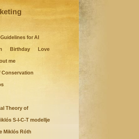
rketing
Guidelines for AI
n
Birthday
Love
out me
f Conservation
ps
al Theory of
iklós S-I-C-T modellje
e Miklós Róth