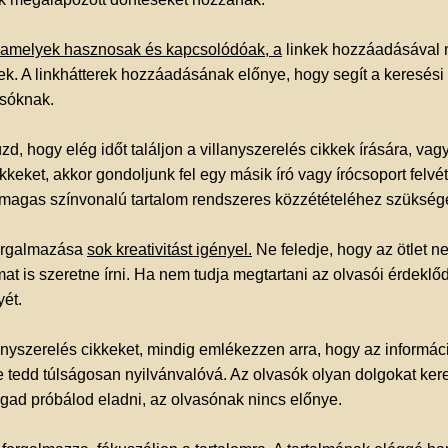
amelyek hasznosak és kapcsolódóak, a
linkek hozzáadásával n
nek. A linkhátterek hozzáadásának előnye, hogy segít a keresési
asóknak.
d, hogy elég időt találjon a villanyszerelés cikkek írására, va
kkeket, akkor gondoljunk fel egy másik író vagy írócsoport felvét
a magas színvonalú tartalom rendszeres közzétételéhez szükség
forgalmazása
sok kreativitást igényel.
Ne feledje, hogy az ötlet n
mat is szeretne írni. Ha nem tudja megtartani az olvasói érdeklő
ét.
anyszerelés cikkeket, mindig emlékezzen arra, hogy az informáci
e tedd túlságosan nyilvánvalóvá. Az olvasók olyan dolgokat ke
gad próbálod eladni, az olvasónak nincs előnye.