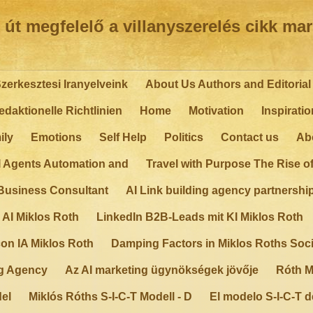
út megfelelő a villanyszerelés cikk ma
zerkesztesi Iranyelveink
About Us Authors and Editorial 
daktionelle Richtlinien
Home
Motivation
Inspiratio
ily
Emotions
Self Help
Politics
Contact us
Ab
I Agents Automation and
Travel with Purpose The Rise o
Business Consultant
AI Link building agency partnershi
 AI Miklos Roth
LinkedIn B2B-Leads mit KI Miklos Roth
on IA Miklos Roth
Damping Factors in Miklos Roths Soci
ng Agency
Az AI marketing ügynökségek jövője
Róth M
del
Miklós Róths S-I-C-T Modell - D
El modelo S-I-C-T d