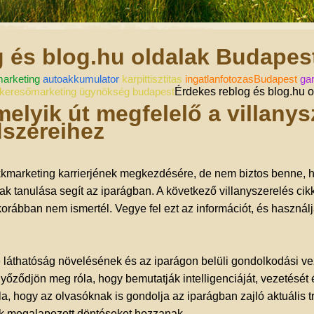
g és blog.hu oldalak Budapes
marketing
autoakkumulator
karpittisztitas
ingatlanfotozasBudapest
ga
keresőmarketing ügynökség budapest
Érdekes reblog és blog.hu 
elyik út megfelelő a villanys
szereihez
ikkmarketing karrierjének megkezdésére, de nem biztos benne, h
nak tanulása segít az iparágban. A következő villanyszerelés ci
orábban nem ismertél. Vegye fel ezt az információt, és használj
e láthatóság növelésének és az iparágon belüli gondolkodási v
yőződjön meg róla, hogy bemutatják intelligenciáját, vezetését 
, hogy az olvasóknak is gondolja az iparágban zajló aktuális t
ek megalapozott döntéseket hozzanak.