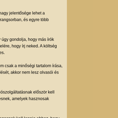
agy jelentősége lehet a
 rangsorban, és egyre több
gy úgy gondolja, hogy más írók
elére, hogy írj neked. A költség
es.
em csak a minőségi tartalom írása,
dését, akkor nem lesz olvasói és
ószolgáltatásnak először kell
resnek, amelyek hasznosak