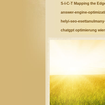
S-I-C-T Mapping the Edg
answer-engine-optimiza
helyi-seo-esettanulman
chatgpt optimierung wie