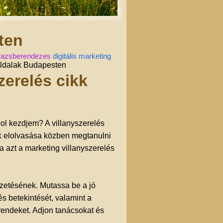
ten
razsberendezes
digitális marketing
oldalak Budapesten
zerelés cikk
ol kezdjem? A villanyszerelés
kk elolvasása közben megtanulni
a azt a marketing villanyszerelés
ezetésének. Mutassa be a jó
és betekintését, valamint a
rendeket. Adjon tanácsokat és