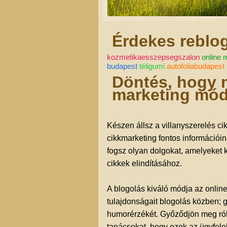
Érdekes reblo
kozmetikaesszepsegszalon
online 
budapest
téligumi
autofoliabudapest
Döntés, hogy m
marketing mód
Készen állsz a villanyszerelés c
cikkmarketing fontos információi
fogsz olyan dolgokat, amelyeket k
cikkek elindításához.
A blogolás kiváló módja az onlin
tulajdonságait blogolás közben; g
humorérzékét. Győződjön meg róla
tanácsokat, hogy ezek az ügyfel