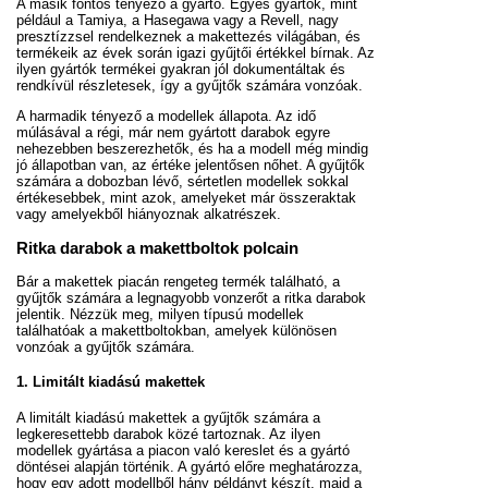
A másik fontos tényező a gyártó. Egyes gyártók, mint
például a Tamiya, a Hasegawa vagy a Revell, nagy
presztízzsel rendelkeznek a makettezés világában, és
termékeik az évek során igazi gyűjtői értékkel bírnak. Az
ilyen gyártók termékei gyakran jól dokumentáltak és
rendkívül részletesek, így a gyűjtők számára vonzóak.
A harmadik tényező a modellek állapota. Az idő
múlásával a régi, már nem gyártott darabok egyre
nehezebben beszerezhetők, és ha a modell még mindig
jó állapotban van, az értéke jelentősen nőhet. A gyűjtők
számára a dobozban lévő, sértetlen modellek sokkal
értékesebbek, mint azok, amelyeket már összeraktak
vagy amelyekből hiányoznak alkatrészek.
Ritka darabok a makettboltok polcain
Bár a makettek piacán rengeteg termék található, a
gyűjtők számára a legnagyobb vonzerőt a ritka darabok
jelentik. Nézzük meg, milyen típusú modellek
találhatóak a makettboltokban, amelyek különösen
vonzóak a gyűjtők számára.
1.
Limitált kiadású makettek
A limitált kiadású makettek a gyűjtők számára a
legkeresettebb darabok közé tartoznak. Az ilyen
modellek gyártása a piacon való kereslet és a gyártó
döntései alapján történik. A gyártó előre meghatározza,
hogy egy adott modellből hány példányt készít, majd a