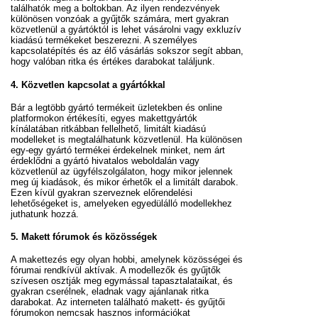
találhatók meg a boltokban. Az ilyen rendezvények
különösen vonzóak a gyűjtők számára, mert gyakran
közvetlenül a gyártóktól is lehet vásárolni vagy exkluzív
kiadású termékeket beszerezni. A személyes
kapcsolatépítés és az élő vásárlás sokszor segít abban,
hogy valóban ritka és értékes darabokat találjunk.
4.
Közvetlen kapcsolat a gyártókkal
Bár a legtöbb gyártó termékeit üzletekben és online
platformokon értékesíti, egyes makettgyártók
kínálatában ritkábban fellelhető, limitált kiadású
modelleket is megtalálhatunk közvetlenül. Ha különösen
egy-egy gyártó termékei érdekelnek minket, nem árt
érdeklődni a gyártó hivatalos weboldalán vagy
közvetlenül az ügyfélszolgálaton, hogy mikor jelennek
meg új kiadások, és mikor érhetők el a limitált darabok.
Ezen kívül gyakran szerveznek előrendelési
lehetőségeket is, amelyeken egyedülálló modellekhez
juthatunk hozzá.
5.
Makett fórumok és közösségek
A makettezés egy olyan hobbi, amelynek közösségei és
fórumai rendkívül aktívak. A modellezők és gyűjtők
szívesen osztják meg egymással tapasztalataikat, és
gyakran cserélnek, eladnak vagy ajánlanak ritka
darabokat. Az interneten található makett- és gyűjtői
fórumokon nemcsak hasznos információkat