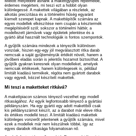
Mielőtt mélyebbre ásnánk a makettgyűjtés rejtelmeibe,
érdemes megérteni, mi teszi ezt a hobbit olyan
különlegessé. A makettek világában a részletek, az
alkotás precizitása és a történelmi hűség egyaránt
kiemelt szerepet kapnak. A makettépítők számára az
egyes modellek elkészítése nem csupán a késztermék
megépítéséről szól; sokszor a történelmi háttér, a
modellezett járművek vagy épületek jelentése és a
gyártó által használt technológiák is fontos szempontok.
A gyűjtők számára mindezek a tényezők különösen
vonzóak, hiszen egy-egy jól megválasztott ritka darab
nemcsak a saját gyűjteményük értékét növeli, hanem a
jövőbeni eladás során is jelentős hozamot biztosíthat. A
gyűjtők gyakran keresnek olyan modelleket, amelyek
nemcsak értékesek, hanem különlegesek is, például
limitált kiadású termékek, régóta nem gyártott darabok
vagy egyedi, kézzel készített makettek.
Mi teszi a maketteket ritkává?
A makettpiacon számos tényező vezethet egy modell
ritkaságához. Az egyik legfontosabb tényező a gyártási
példányszám. Ha egy gyártó egy adott makettből csak
kis példányszámot készít, az a darabot már eleve ritka
és értékes modellé teszi. A limitált kiadású makettek
különleges vonzerőt jelentenek a gyűjtők számára, mivel
ezek a modellek már nem készülnek többé, így az
egyes darabok ritkasága folyamatosan nő.