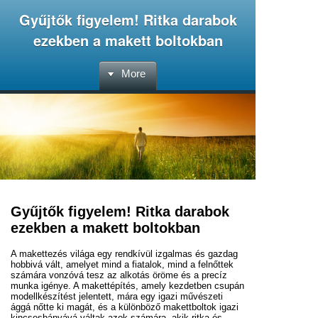
Gyűjtők figyelem! Ritka darabok
ezekben a makett boltokban
More
Gyűjtők figyelem! Ritka darabok
ezekben a makett boltokban
A makettezés világa egy rendkívül izgalmas és gazdag
hobbivá vált, amelyet mind a fiatalok, mind a felnőttek
számára vonzóvá tesz az alkotás öröme és a precíz
munka igénye. A makettépítés, amely kezdetben csupán
modellkészítést jelentett, mára egy igazi művészeti
ággá nőtte ki magát, és a különböző makettboltok igazi
kincsesbányává váltak azok számára, akik ritka és