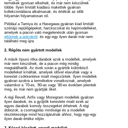
termékek gyorsan elkelnek, és már nem készülnek
többé. Ilyen limitált kiadású makettek gyakran
kollekcionálásra alkalmasak, és értékük az idők
folyamán folyamatosan nő.
Például a Tamiya és a Hasegawa gyakran kiad limitált
szériájú repülőgépeket, harckocsikat és hajómodelleket,
amelyek a piacon való megjelenésük után gyorsan
eltűnnek a polcokról,
és egy-egy ilyen darab már nem
található meg újra.
2.
Régóta nem gyártott modellek
A másik típusú ritka darabok azok a modellek, amelyek
már nem készülnek, de a piacon még mindig
megtalálhatók. Az évek során a gyártók különböző
modelleket kínáltak, amelyek idővel elavultak vagy a
kereslet csökkentése miatt megszűntek. Ilyen modellek
gyakran azokra a termékekre vonatkoznak, amelyek
valamikor a ’70-es, ’80-as vagy ’90-es években jelentek
meg, és már nem gyártják őket.
A régi Revell, Airfix vagy Monogram modellek gyakran
ilyen darabok, és a gyűjtők kereslete miatt ezek az
egyes darabok komoly összegeket érhetnek. A régi
dobozok, a csomagolás minősége és a modellek
részletessége mind hozzájárulnak ahhoz, hogy egy-egy
ilyen darab értéke nőjön.
3.
Kézzel készített, egyedi modellek