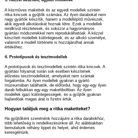
A kézműves makettek és az egyedi modellek szintén
ritka kincsek a gyűjtők számára. Az ilyen darabokat nem
nagy gyártók készítik, hanem a modellépítő művészek,
akik egyedi alkotásokat hoznak létre. Ezek a modellek
rendkívül részletesek, és sokszor a hagyományos
gyártási módszerekkel nem reprodukálhatóak. A kézzel
készített modellek különlegesek, és az alkotó személye,
valamint a modell története is hozzájárulhat annak
értékéhez.
4.
Prototípusok és tesztmodellek
A prototípusok és tesztmodellek szintén ritka kincsek. A
gyártási folyamat során sok esetben készítenek
előzetes tesztmodelleket, amelyeket nem szántak
forgalomba. Az ilyen modellek gyakran a gyártó
múzeumában találhatók, de előfordul, hogy egy-egy ilyen
darab felbukkan egy-egy makettboltban. Az ilyen
modellek igazi különlegességek, és a gyűjtők gyakran
hajlandóak magas árat is fizetni értük.
Hogyan találjuk meg a ritka maketteket?
Ha gyűjtőként szeretnénk hozzájutni a ritka darabokhoz,
több lehetőség is rendelkezésünkre áll. Az alábbiakban
bemutatunk néhány tippet és helyet, ahol érdemes
keresgélnünk.