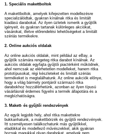
1.
Speciális makettboltok
A makettboltok, amelyek kifejezetten modellezésre
specializálódtak, gyakran kínálnak ritka és limitált
kiadású darabokat. Az ilyen üzletek ismerik a gyűjtők
igényeit, és gyakran tartanak különleges akciókat,
vásárokat, illetve előrendelési lehetőségeket a limitált
szériás termékekre.
2.
Online aukciós oldalak
Az online aukciós oldalak, mint például az eBay, a
gyűjtők számára rengeteg ritka darabot kínálnak. Az
aukciós oldalak egyfajta gyűjtői piactérként működnek,
ahol nemcsak az elérhetetlen modelleket, hanem ritka
prototípusokat, régi készleteket és limitált szériás
termékeket is megtalálhatunk. Az online aukciók előnye,
hogy a világ bármely pontjáról származó ritka
darabokhoz hozzáférhetünk, azonban az ilyen típusú
vásárlásnál érdemes figyelni a termék állapotára és a
megbízhatóságra.
3.
Makett- és gyűjtői rendezvények
Az egyik legjobb hely, ahol ritka makettekre
bukkanhatunk, a makettbörzék és gyűjtői rendezvények.
Itt személyesen találkozhatunk más gyűjtőkkel,
eladókkal és modellező művészekkel, akik gyakran
hoznak magukkal olyan darabokat, amelyek nem