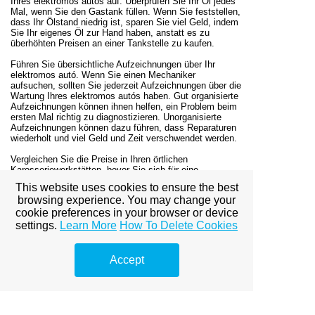
Ihres elektromos autós auf. Überprüfen Sie Ihr Öl jedes
Mal, wenn Sie den Gastank füllen. Wenn Sie feststellen,
dass Ihr Ölstand niedrig ist, sparen Sie viel Geld, indem
Sie Ihr eigenes Öl zur Hand haben, anstatt es zu
überhöhten Preisen an einer Tankstelle zu kaufen.
Führen Sie übersichtliche Aufzeichnungen über Ihr
elektromos autó. Wenn Sie einen Mechaniker
aufsuchen, sollten Sie jederzeit Aufzeichnungen über die
Wartung Ihres elektromos autós haben. Gut organisierte
Aufzeichnungen können ihnen helfen, ein Problem beim
ersten Mal richtig zu diagnostizieren. Unorganisierte
Aufzeichnungen können dazu führen, dass Reparaturen
wiederholt und viel Geld und Zeit verschwendet werden.
Vergleichen Sie die Preise in Ihren örtlichen
Karosseriewerkstätten, bevor Sie sich für eine
entscheiden. Obwohl die Laborgebühren ziemlich
This website uses cookies to ensure the best
einheitlich sind, dauert es für jeden Laden etwas länger,
browsing experience. You may change your
bis die Reparatur abgeschlossen ist, und es fallen
Gebühren für die Teile an. Achten Sie darauf, sich
cookie preferences in your browser or device
umzusehen, damit Sie das bestmögliche Angebot
settings.
Learn More
How To Delete Cookies
erhalten.
Waschen und wachsen Sie Ihr elektromos autó
Accept
regelmäßig. Dies verhindert, dass es erodiert. Viele
Leute holen sich einen Anstrich, um den
Erosionsprozess abzudecken. Sie können es vermeiden,
dafür bezahlen zu müssen, wenn Sie sicherstellen, dass
Ihr elektromos autó sehr gut gepflegt ist.